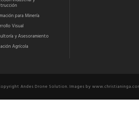
cción Industrial y
trucción
rmación para Minería
rollo Visual
ultoría y Asesoramiento
ación Agrícola
opyright Andes Drone Solution. Images by www.christianinga.c