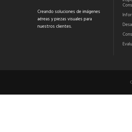
Inspe
Cons
Creando soluciones de imágenes
Info
aéreas y piezas visuales para
Desar
nuestros clientes.
Cons
Evalu
C