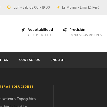
8
Lun - Sab 08:00 - 19:00
La Molina - Lima 12, Perú
Adaptabilidad
Precisión
A TUS PROYECTOS
EN NUESTRAS MISIONES
TROS
CONTACTOS
ENGLISH
STRAS SOLUCIONES
ntamiento Topográfico