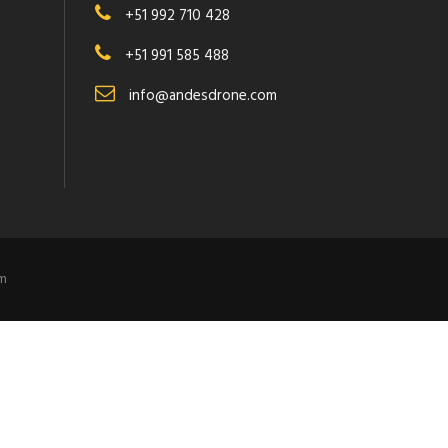
+51 992 710 428
+51 991 585 488
info@andesdrone.com
om